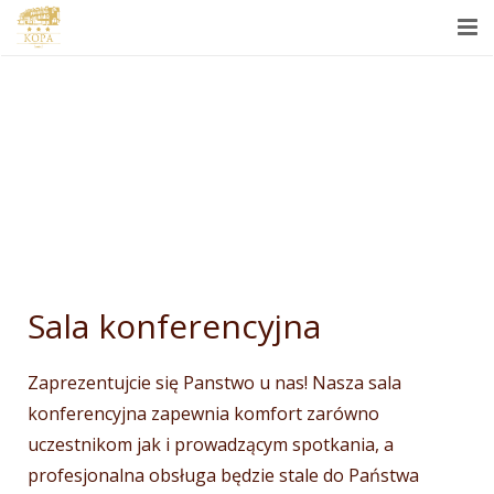
GŁÓWNA
POKOI
RESTAURACJA
BIZNES
SPA
Sala konferencyjna
KONTAKTY
Zaprezentujcie się Panstwo u nas! Nasza sala
PL
konferencyjna zapewnia komfort zarówno
uczestnikom jak i prowadzącym spotkania, a
profesjonalna obsługa będzie stale do Państwa