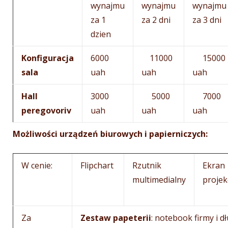
wynajmu
wynajmu
wynajmu
za 1
zа 2 dni
zа 3 dni
dzien
Konfiguracja
6000
11000
15000
sala
uah
uah
uah
Hall
3000
5000
7000
peregovorіv
uah
uah
uah
Możliwości urządzeń biurowych i papierniczych:
W cenie:
Flipchart
Rzutnik
Ekran
multimedialny
projek
Za
Zestaw papeterii
: notebook firmy i 